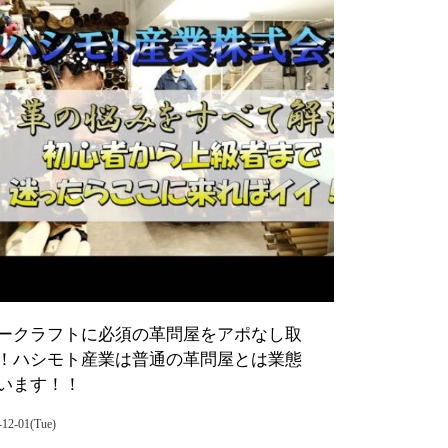
ークラフトに必須の革問屋をアポなし取
！ハシモト産業は普通の革問屋とは業態
います！！
-12-01(Tue)