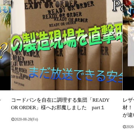
を
コードバンを自在に調理する集団「READY
レザ
OR ORDER」様へお邪魔しました part１
材！
が違
2020-08-28(Fri)
2020