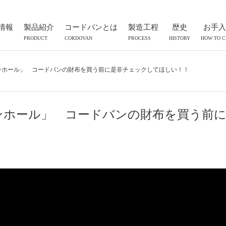
情報
製品紹介
コードバンとは
製造工程
歴史
お手入
PRODUCT
CORDOVAN
PROCESS
HISTORY
HOW TO 
ンホール」 コードバンの財布を買う前に是非チェックしてほしい！！
ンホール」 コードバンの財布を買う前