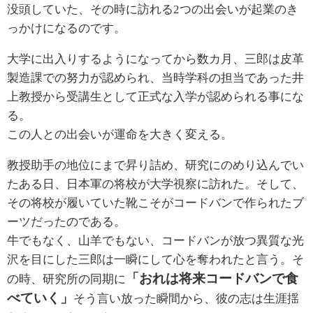
没頭していた、その時に訪れる2つの出会いが起業のき
っかけになるのです。
ENGLISH
ENGLISH
大学に出入りするようになってから数カ月、三郎は皮革
製造課での努力が認められ、当時学科の担当であった井
中文繁體字
上教授から受講生として正式な入学が認められる事にな
る。
中文简体字
この人との出会いが運命を大きく変える。
教授助手の地位にまで昇り詰め、研究にのめり込んでい
たある日、日本軍の将校が大学視察に訪れた。そして、
その将校が履いていた靴こそがコードバンで作られたブ
ーツだったのである。
牛でもなく、山羊でもない、コードバンが放つ異質な光
沢を目にした三郎は一瞬にして心を奪われたと言う。そ
「おれは将来コードバンで食
の時、研究所の同期に
べていく」
そう言い放った瞬間から、彼の志は生涯揺