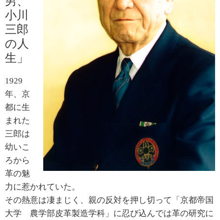
男、
小川
歴史
三郎
HISTORY
の人
生」
お手入れ
HOW TO CARE
1929
CORDOVAN CARE WAX
年、京
都に生
FAQ
まれた
FAQ
三郎は
幼いこ
会社概要
ろから
PROFILE
革の魅
ご挨拶
力に惹かれていた。
その熱意は凄まじく、親の反対を押し切って「京都帝国
お問い合わせ
大学 農学部皮革製造学科」に忍び込んでは革の研究に
INQUIRY