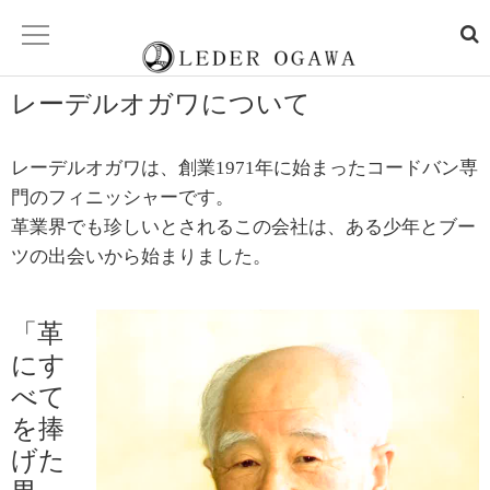
レーデルオガワについて
新着情報
NEWS
レーデルオガワは、創業1971年に始まったコードバン専
youtubeチャンネル
門のフィニッシャーです。
革業界でも珍しいとされるこの会社は、ある少年とブー
製品紹介
ツの出会いから始まりました。
PRODUCT
「革
コードバンとは
CORDOVAN
にす
べて
新喜皮革について
を捧
げた
製造工程
PROCESS